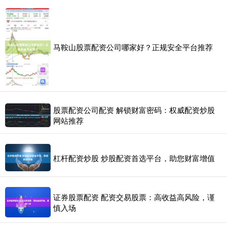
马鞍山股票配资公司哪家好？正规安全平台推荐
股票配资公司配资 解锁财富密码：权威配资炒股
网站推荐
杠杆配资炒股 炒股配资首选平台，助您财富增值
证券股票配资 配资交易股票：高收益高风险，谨
慎入场