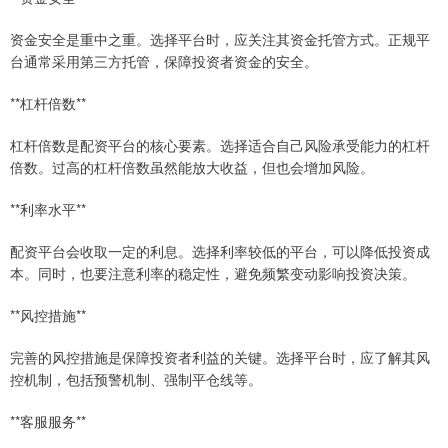
资金安全是重中之重。选择平台时，应关注其资金托管方式。正规平
台通常采用第三方托管，保障投资者资金的安全。
**杠杆倍数**
杠杆倍数是配资平台的核心要素。选择适合自己风险承受能力的杠杆
倍数。过高的杠杆倍数虽然能放大收益，但也会增加风险。
**利率水平**
配资平台会收取一定的利息。选择利率较低的平台，可以降低投资成
本。同时，也要注意利率的稳定性，避免频繁变动影响投资决策。
**风控措施**
完善的风控措施是保障投资者利益的关键。选择平台时，应了解其风
控机制，包括预警机制、强制平仓线等。
**客服服务**