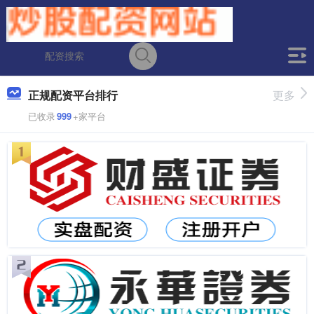
正规配资平台排行
更多
已收录
999
+家平台