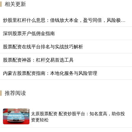
相关更新
炒股里杠杆什么意思：借钱放大本金，盈亏同倍，风险极高。
深圳股票开户低佣金指南
股票配资在线平台排名与实战技巧解析
股票配资神器：杠杆交易首选工具
内蒙古股票配资指南：本地化服务与风险管理
推荐阅读
太原股票配资 配资炒股平台：知名度高，助你投
资更轻松