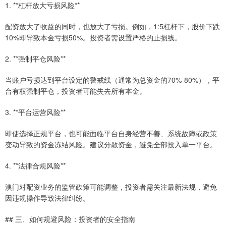
1. **杠杆放大亏损风险**
配资放大了收益的同时，也放大了亏损。例如，1:5杠杆下，股价下跌
10%即导致本金亏损50%。投资者需设置严格的止损线。
2. **强制平仓风险**
当账户亏损达到平台设定的警戒线（通常为总资金的70%-80%），平
台有权强制平仓，投资者可能失去所有本金。
3. **平台运营风险**
即使选择正规平台，也可能面临平台自身经营不善、系统故障或政策
变动导致的资金冻结风险。建议分散资金，避免全部投入单一平台。
4. **法律合规风险**
澳门对配资业务的监管政策可能调整，投资者需关注最新法规，避免
因违规操作导致法律纠纷。
## 三、如何规避风险：投资者的安全指南