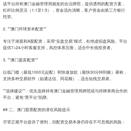
该平台持有澳门金融管理局颁发的合法牌照，提供透明的配资方案，
杠杆比例灵活（1:1至1:5），资金流向清晰，客户资金由第三方银行
托管。
2. **澳门环球资本配资**
专注于港股和A股配资，采用“实盘交易”模式，杜绝虚拟盘风险。平台
提供7×24小时客服支持，风控体系完善，适合中长线投资者。
3. **澳门盈富配资**
以低门槛（最低1000元起配）和快速放款（最快30分钟到账）著称，
支持多种交易软件（如通达信、同花顺），适合短线交易者。
**选择建议**：优先选择持有澳门金融管理局牌照或与持牌券商合作的
平台，避免“黑平台”陷阱。
## 二、澳门股票配资的潜在风险提示
尽管正规平台提供了便利，但配资交易本身仍存在不可忽视的风险：