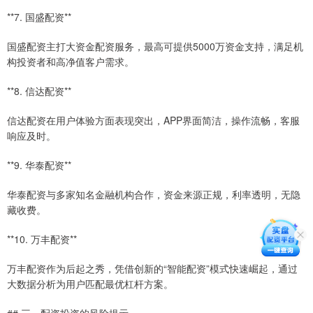
**7. 国盛配资**
国盛配资主打大资金配资服务，最高可提供5000万资金支持，满足机
构投资者和高净值客户需求。
**8. 信达配资**
信达配资在用户体验方面表现突出，APP界面简洁，操作流畅，客服
响应及时。
**9. 华泰配资**
华泰配资与多家知名金融机构合作，资金来源正规，利率透明，无隐
藏收费。
**10. 万丰配资**
万丰配资作为后起之秀，凭借创新的“智能配资”模式快速崛起，通过
大数据分析为用户匹配最优杠杆方案。