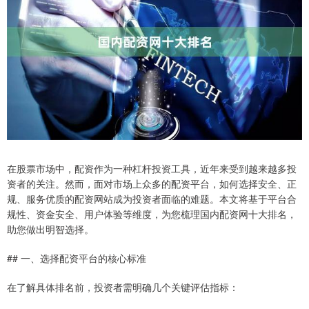
在股票市场中，配资作为一种杠杆投资工具，近年来受到越来越多投
资者的关注。然而，面对市场上众多的配资平台，如何选择安全、正
规、服务优质的配资网站成为投资者面临的难题。本文将基于平台合
规性、资金安全、用户体验等维度，为您梳理国内配资网十大排名，
助您做出明智选择。
## 一、选择配资平台的核心标准
在了解具体排名前，投资者需明确几个关键评估指标：