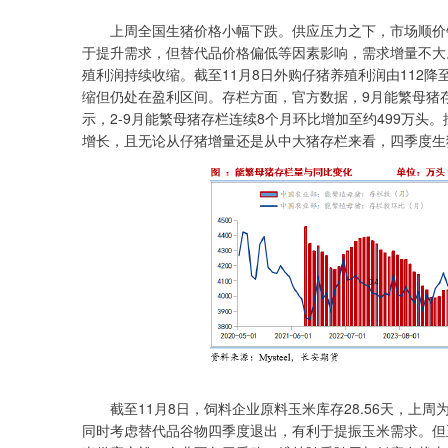
上周全国生猪价格小幅下跌。供应压力之下，市场顺价销
于提升需求，但替代品价格偏低等因素影响，需求增量不大
殖利润持续收缩。截至11月8日外购仔猪养殖利润由112降至98
缩但仍处在盈利区间。存栏方面，官方数据，9月能繁母猪存栏
示，2-9月能繁母猪存栏连续8个月环比增加至约499万头
增长，且无论从仔猪增量还是从中大猪存栏来看，四季度生
截至11月8日，饲料企业原料玉米库存28.56天，上周为
同时考虑替代品谷物四季度退出，有利于提振玉米需求。但