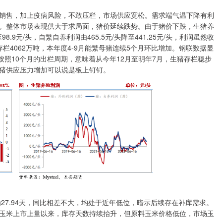
售，加上疫病风险，不敢压栏，市场供应宽松。需求端气温下降有利
。整体市场表现供大于求局面，猪价延续跌势。由于猪价下跌，生猪养
.9元/头，自繁自养利润由465.5元/头降至441.25元/头，利润虽然收
4062万吨，本年度4-9月能繁母猪连续5个月环比增加。钢联数据显
。按照10个月的出栏周期，意味着从今年12月至明年7月，生猪存栏稳步
猪供应压力增加可以说是板上钉钉。
27.94天，同比相差不大，均处于近年低位，暗示后续存在补库需求。
玉米上市上量以来，库存天数持续抬升，但原料玉米价格低位，市场玉