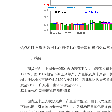
热点栏目 自选股 数据中心 行情中心 资金流向 模拟交易 客
一、摘要
期货层面，上周玉米2501合约震荡下跌，由震荡区间上演2
1.83%。因USDA报告下调玉米单产、产量以及期末库
弱，潍坊地区市场价由2120跌至2110，东北地区因天气
跌至2190，广东港口由2320跌至2290。
基本面分析 新季度减产预期调降
国内玉米进入收获尾声，产量基本落定。由于天气原因的
下调幅度，引导国内玉米减产为主。各机构产量预估也逐步出