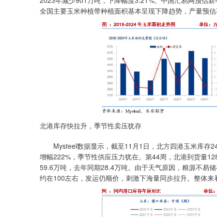
2023年减少901万吨，下降幅度3.21%。中国汇易网预估
全国主要玉米种植带种植面积基本呈现下降趋势，产量预估
北港库存快拉升，季节性卖压犹存
Mysteel数据显示，截至11月1日，北方四港玉米库存24
增幅222%，季节性供应压力犹在。第44周，北港到货量128
59.6万吨，去年同期28.4万吨。由于天气原因，粮源
约在100左右，发运仍顺价，刺激下海量同步拉升。整体