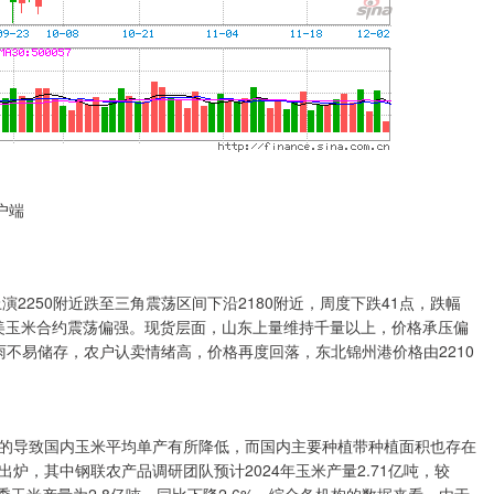
户端
250附近跌至三角震荡区间下沿2180附近，周度下跌41点，跌幅
存，美玉米合约震荡偏强。现货层面，山东上量维持千量以上，价格承压偏
多雨不易储存，农户认卖情绪高，价格再度回落，东北锦州港价格由2210
导致国内玉米平均单产有所降低，而国内主要种植带种植面积也存在
炉，其中钢联农产品调研团队预计2024年玉米产量2.71亿吨，较