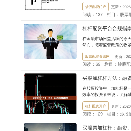
更新：2026-
炒股配资门户
阅读：
137
栏目：
股票
杠杆配资平台合规指
在金融市场日益活跃的今
然而，随着监管政策的收紧
更新：2026
股票配资资讯网
阅读：
69
栏目：
炒股配
买股加杠杆方法：融
在股票投资中，加杠杆是
效率的投资者来说，了解融
更新：2026-
杠杆配资开户
阅读：
129
栏目：
炒股
买股票加杠杆：融资