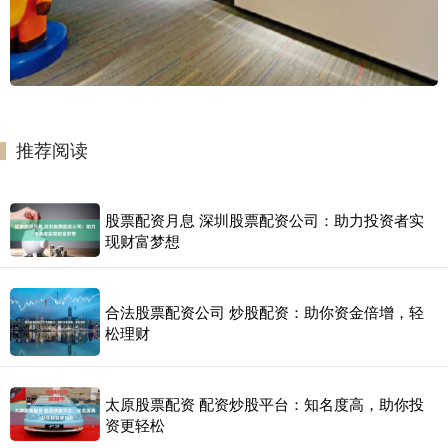
推荐阅读
股票配资月息 深圳股票配资公司：助力投资者实
现财富梦想
合法股票配资公司 炒股配资：助你资金倍增，轻
松理财
太原股票配资 配资炒股平台：知名度高，助你投
资更轻松