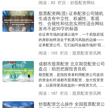
阅读：
83
栏目：
炒股配资网站
台，避免陷入金融陷....
股票配资网(晋) 证券配资公司随机
生成含有中立性、权威性、客观
性、合规性和信息实用性适合网站
发布不超30字的标题
在证券市场的波谲云诡中，一个若隐若现
的身影始终游走于机遇与风险的边缘——
证券配资公司。它们如同金融市场的“双面
神”，一面为渴望撬动更大资本的投资者递
阅读：
103
栏目：
股票配资资讯网
上杠杆的钥匙....
成都市股票配资 北京期货配资公司
盘点：助您把握投资良机
期货配资，是指投资者利用配资公司提供
的资金杠杆成都市股票配资，放大投资资
金，以获得更高收益的一种投资方式。北
京作为中国金融中心，汇聚了众多期货配
阅读：
187
栏目：
股票配资资讯网
资公司。 1. ....
炒股配资怎么操作 全国股票配资公