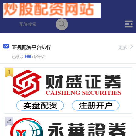
正规配资平台排行
更多
已收录
999
+家平台